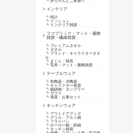
┗ 赤ちゃんとご家族へ
インテリア
┗ 時計
┗ クッション
┗ インテリア雑貨
ファブリック・マット・服飾
雑貨・繊維雑貨
┗ プレミアムタオル
┗ タオル
┗ ブランド・キャラクタータオ
ル
┗ まくら・寝具
┗ 毛布・マット・服飾雑貨
テーブルウェア
┗ 和陶器・洋陶器
┗ キャラクター食器
┗ 錫鋳物・タンブラー
┗ ガラス
┗ 漆器・お箸セット
キッチンウェア
┗ アウトドアグッズ
┗ グリル・アルミ鍋
┗ フライパン
┗ ホーロー鍋・鉄鍋
┗ キッチン雑貨
┗ 錫物・ステンレス鍋・圧力鍋