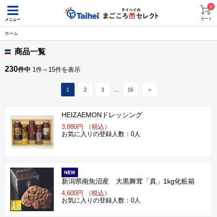
0
カート
メニュー
ホーム
商品一覧
230
件中
1件～15件を表示
1
2
3
16
>
HEIZAEMONドレッシング
3,880円 （税込）
お気に入りの登録人数：0人
新潟県南魚沼産 大黒舞茸「真」1kg化粧箱
4,600円 （税込）
お気に入りの登録人数：0人