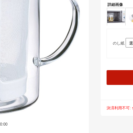
詳細画像
のし紙
決済利用不可:
:00